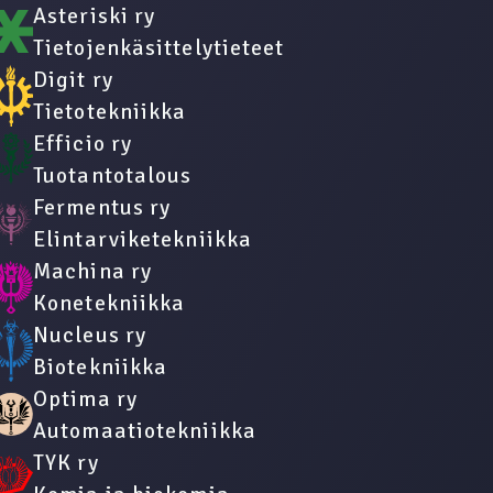
Asteriski ry
Tietojenkäsittelytieteet
Digit ry
Tietotekniikka
Efficio ry
Tuotantotalous
Fermentus ry
Elintarviketekniikka
Machina ry
Konetekniikka
Nucleus ry
Biotekniikka
Optima ry
Automaatiotekniikka
TYK ry