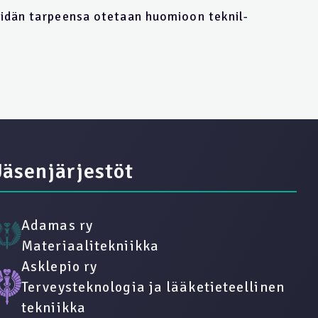
hei­dän tar­peen­sa ote­taan huo­mioon tek­nil­
Jäsenjärjestöt
Adamas ry
Materiaalitekniikka
Asklepio ry
Terveysteknologia ja lääketieteellinen
tekniikka