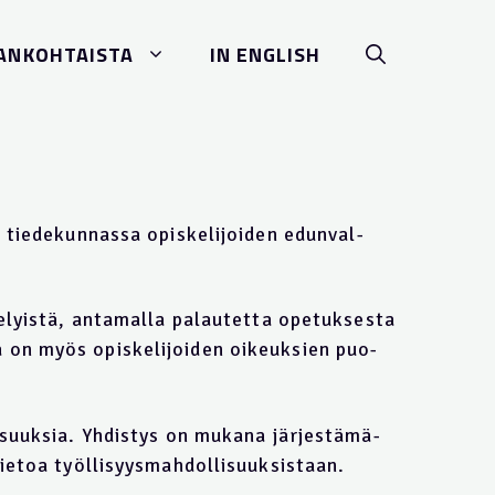
AN­KOH­TA­IS­TA­
IN ENG­LISH
 tie­de­kun­nas­sa opis­ke­li­joi­den edun­val­
el­yist­ä, an­ta­mal­la pa­lau­tet­ta ope­tuk­ses­ta
aa on myös opis­ke­li­joi­den oi­keuk­sien puo­
is­uuks­ia. Yh­dis­tys on mu­ka­na järj­est­ämä­
e­toa työll­is­yysm­ahd­oll­is­uuks­ist­aan.