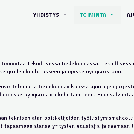
YH­DIS­TY­S
TOI­MIN­TA­
AJ
­min­taa tek­nil­li­ses­sä tie­de­kun­nas­sa. Tek­nil­li­ses­sä
­ke­li­joi­den kou­lu­tuk­seen ja opis­ke­luym­pär­ist­öön.
u­vot­te­le­mal­la tie­de­kun­nan kans­sa opin­to­jen järj­est­
l­la opis­ke­luym­pär­ist­ön ke­hit­täm­is­een. Edun­val­von­t
 tek­ni­sen alan opis­ke­li­joi­den työll­ist­ym­ism­ahd­oll­
vä­t ta­paa­maan alan­sa yri­tys­ten edus­ta­jia ja saa­maan ti