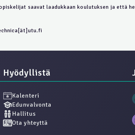
opis­ke­li­jat saa­vat laa­duk­kaan kou­lu­tuk­sen ja et­tä 
ech­ni­ca[ät]ut­u.fi
Hyödyllistä
Kalenteri
Edunvalvonta
Hallitus
Ota yhteyttä