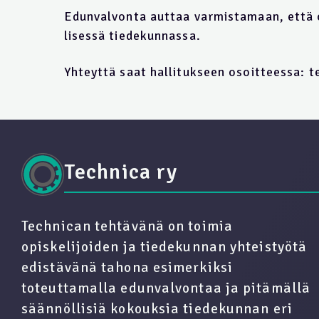
Edun­val­von­ta aut­taa var­mis­ta­maan, et­tä 
li­ses­sä tie­de­kun­nas­sa.
Yh­teyt­tä saat hal­li­tuk­seen osoit­tees­sa: t
Technica ry
Technican tehtävänä on toimia
opiskelijoiden ja tiedekunnan yhteistyötä
edistävänä tahona esimerkiksi
toteuttamalla edunvalvontaa ja pitämällä
säännöllisiä kokouksia tiedekunnan eri